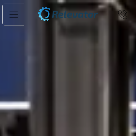
Meny
Guider om truckar
Vilken begagnad motviktstruck ska man välja?
Att navigera bland begagnade motviktstruckar och
tekniska begrepp kan vara krångligt. Som truckspecialist
på Relevator går jag, Rasmus, igenom de viktigaste
begreppen - från frilyft och hyttval till
28 juli 2026
Läs mer
Guider om truckar
Köpa begagnad ledstaplare? Vad ska man tänka på och
vilken modell ska man välja
När du letar efter en begagnad ledstaplare kommer du
snabbt stöta på modellen med initiallyft. Det är en
funktion som gör staplaren betydligt mer mångsidig i det