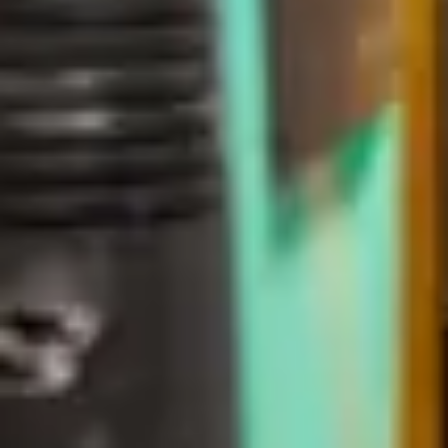
Se på karta
Kungälv
Bilgatan 20
444 20 Kungälv
Se på karta
Populära varumärken
Kardex Remstar
SSI Schäfer
Weland Solutions
SGA Conveyor
Nyhetsbrev
E-postadress
*
(
Obligatoriskt