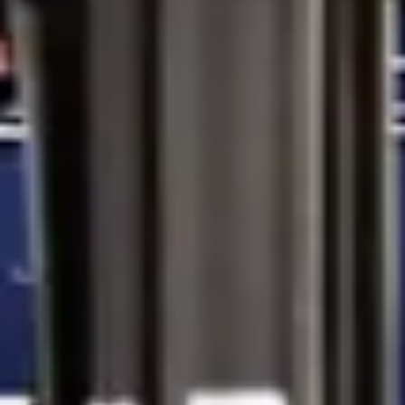
dagliga arbetet. Kort förklarat inne
28 juli 2026
Läs mer
Guider om truckar
Guide om begagnade skjutstativtruckar för höglager
När ett lager växer på höjden blir valet av truck allt
viktigare. En begagnad skjutstativtruck är utvecklad för
att arbeta effektivt i smala gångar och lyfta gods till höga
pallställ. För många lager
2 juli 2026
Läs mer
Guider om truckar
Motviktstruckar för lager, industri och logistik
Motviktstruckar används varje dag inom lager, logistik
och industri för att lyfta, flytta och hantera gods på ett