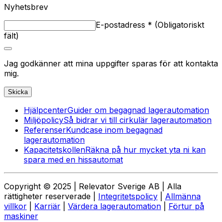
Nyhetsbrev
E-postadress
*
(
Obligatoriskt
fält
)
Jag godkänner att mina uppgifter sparas för att kontakta
mig.
Skicka
Hjälpcenter
Guider om begagnad lagerautomation
Miljöpolicy
Så bidrar vi till cirkulär lagerautomation
Referenser
Kundcase inom begagnad
lagerautomation
Kapacitetskollen
Räkna på hur mycket yta ni kan
spara med en hissautomat
Copyright © 2025 | Relevator Sverige AB | Alla
rättigheter reserverade |
Integritetspolicy
|
Allmänna
villkor
|
Karriär
|
Värdera lagerautomation
|
Förtur på
maskiner