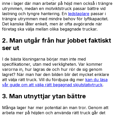
inne i lager där man arbetar på höjd men också i trängre
utrymmen, medan en motviktstruck passar bättre vid
lastning och tyngre hantering. En
ledstaplare
passar i
trängre utrymmen med mindre behov för lyftkapacitet.
Det kanske låter enkelt, men är ofta avgörande när
företag ska välja mellan olika begagnade truckar.
2. Man utgår från hur jobbet faktiskt
ser ut
I de bästa lösningarna börjar man inte med
specifikationer, utan med verkligheten. Var kommer
varorna in, hur lagras de och hur rör de sig genom
lagret? När man har den bilden blir det mycket enklare
att välja rätt truck. Vill du fördjupa dig mer
kan du läsa
vår guide om att välja rätt begagnad skjutstativtruck
.
3. Man utnyttjar ytan bättre
Många lager har mer potential än man tror. Genom att
arbeta mer på höjden och använda rätt truck går det