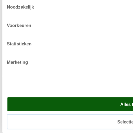
Toestemmingsselectie
Noodzakelijk
Voorkeuren
Statistieken
Marketing
Alles 
Selecti