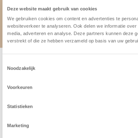
spara med en hissautomat
Deze website maakt gebruik van cookies
We gebruiken cookies om content en advertenties te persona
Copyright © 2025 | Relevator Sverige AB | Alla
websiteverkeer te analyseren. Ook delen we informatie over 
rättigheter reserverade |
Integritetspolicy
|
Allmänna
villkor
|
Karriär
|
Värdera lagerautomation
|
Förtur på
media, adverteren en analyse. Deze partners kunnen deze g
maskiner
verstrekt of die ze hebben verzameld op basis van uw gebru
Toestemmingsselectie
Noodzakelijk
Voorkeuren
Statistieken
Marketing