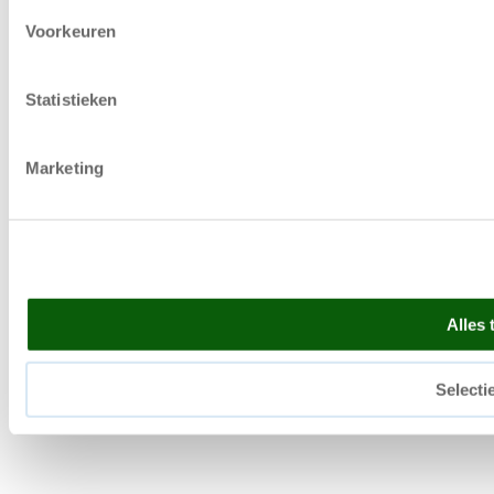
Voorkeuren
Statistieken
Marketing
Alles 
Selecti