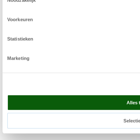
Voorkeuren
Statistieken
Marketing
Alles 
Selecti